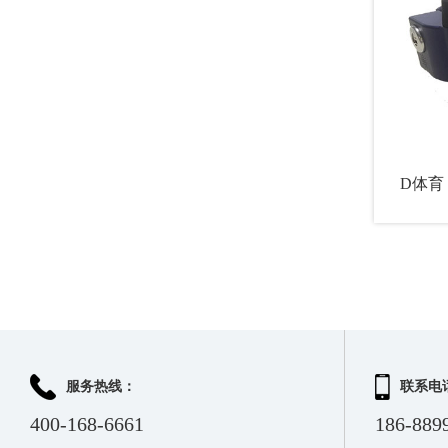
D体育
服务热线：
联系电
400-168-6661
186-889