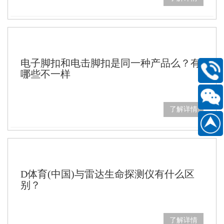
电子脚扣和电击脚扣是同一种产品么？有
哪些不一样
400-
168-
6661
了解详情
扫
186889
一
扫
关
D体育(中国)与雷达生命探测仪有什么区
注
别？
微
信
了解详情
公