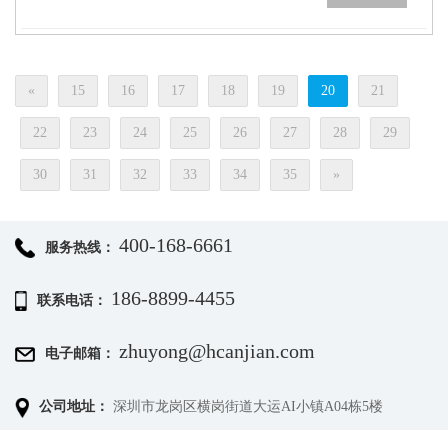
众
号
«
15
16
17
18
19
20
21
22
23
24
25
26
27
28
29
30
31
32
33
34
35
»
400-168-6661
服务热线：
186-8899-4455
联系电话：
zhuyong@hcanjian.com
电子邮箱：
公司地址：
深圳市龙岗区横岗街道大运AI小镇A04栋5楼