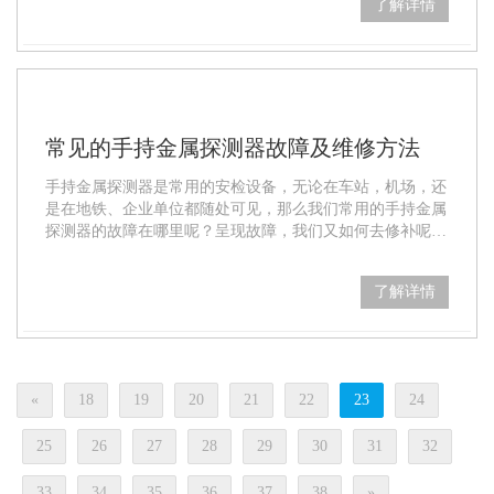
了解详情
关
注
微
信
常见的手持金属探测器故障及维修方法
公
众
手持金属探测器是常用的安检设备，无论在车站，机场，还
是在地铁、企业单位都随处可见，那么我们常用的手持金属
号
探测器的故障在哪里呢？呈现故障，我们又如何去修补呢？
小编给大家介绍下：
了解详情
«
18
19
20
21
22
23
24
25
26
27
28
29
30
31
32
33
34
35
36
37
38
»