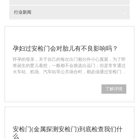
行业新闻
+
孕妇过安检门会对胎儿有不良影响吗？
怀孕的母亲，关于自己的每次出门都分外小心翼翼，为了即
将诞生的婴儿着想，一般都不会挑选出远门；但是常常通过
火车站、机场、汽车站等公共场合时，都必须通过安检门，
这时候孕妈妈就会有所顾虑，心里一直想着，安检门仪器是
否会对胎儿有不良影响吗？下面小编就带你来了解下吧！
了解详情
安检门(金属探测安检门)到底检查我们什
么