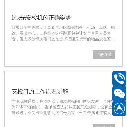
过x光安检机的正确姿势
日常日子中需求安全查看的地区越来越多，机场、车站、地
铁、展演中心……你能够选择翻开包包让安全查看人员查
看，但大多数情况咱们还是选择把随身携带的物品放在安检
设备上，也就是x光安检机，或称作安检机。
了解详情
400-
168-
安检门的工作原理讲解
6661
当电源接通后，启动机器，由发射板向门两头发射一个频率
扫
为7.8KHZ的信号，当被检查人员从安检门通过期，没有金
属通过，承受线圈接收到的信号为零；当有金属通过或人身
186889
一
体上所带着的金属超过根据重量、
扫