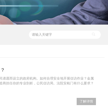
求？
民请愿而设立的政府机构。如何合理安全地开展信访作业？金属
造商担任你的专业剖析，公民信访局。法院安检门有什么要求？
了解详情