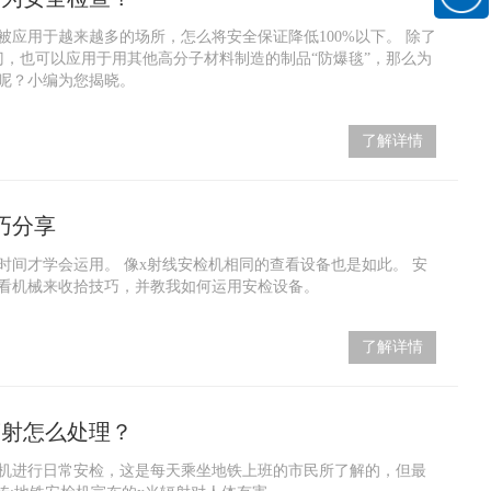
186889
一
应用于越来越多的场所，怎么将安全保证降低100%以下。 除了
扫
门，也可以应用于用其他高分子材料制造的制品“防爆毯”，那么为
关
呢？小编为您揭晓。
注
了解详情
微
信
公
巧分享
众
时间才学会运用。 像x射线安检机相同的查看设备也是如此。 安
号
看机械来收拾技巧，并教我如何运用安检设备。
了解详情
辐射怎么处理？
机进行日常安检，这是每天乘坐地铁上班的市民所了解的，但最