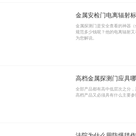
金属安检门电离辐射
金属探测门是安全查看的神器（
规范多少钱呢？他的电离辐射又
为您解说。
高档金属探测门应具
全部产品都有高中低层次之分，
高档产品又必须具有什么主要参
法院为什么用防爆毯