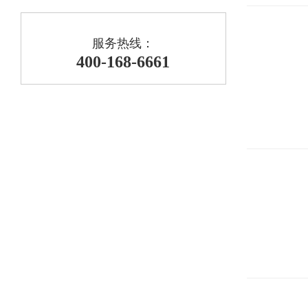
服务热线：
400-168-6661