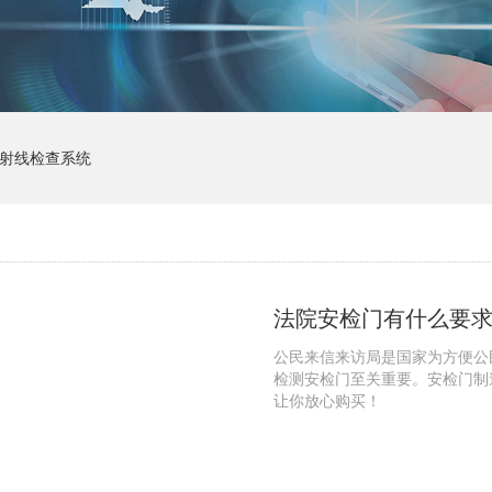
X射线检查系统
法院安检门有什么要
公民来信来访局是国家为方便公
检测安检门至关重要。安检门制
让你放心购买！