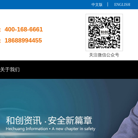
丨
中文版
ENGLISH
400-168-6661
：
18688994455
：
关注微信公众号
关于我们