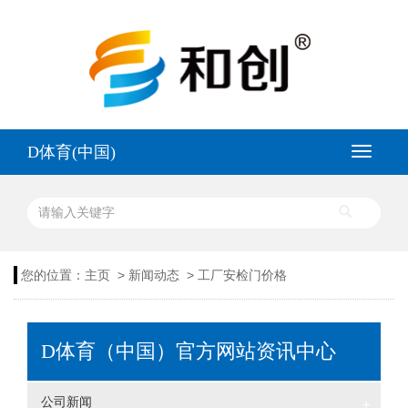
D体育(中国)
>
>
您的位置：
主页
新闻动态
工厂安检门价格
D体育（中国）官方网站资讯中心
公司新闻
+